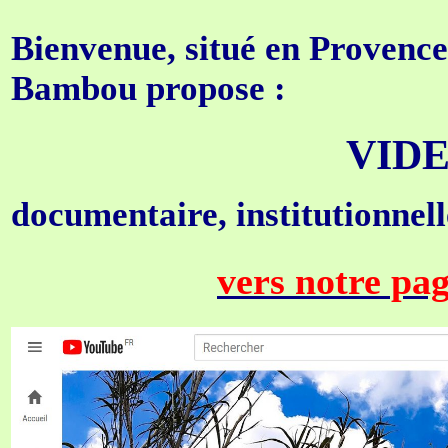
Bienvenue
,
situé en Provence
Bambou propose :
VID
ocumentaire, institutionnell
d
vers notre pa